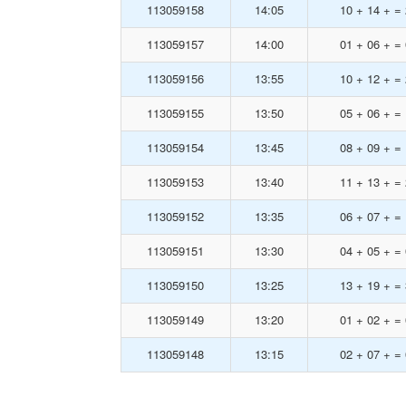
113059158
14:05
10 + 14 + =
113059157
14:00
01 + 06 + =
113059156
13:55
10 + 12 + =
113059155
13:50
05 + 06 + =
113059154
13:45
08 + 09 + =
113059153
13:40
11 + 13 + =
113059152
13:35
06 + 07 + =
113059151
13:30
04 + 05 + =
113059150
13:25
13 + 19 + =
113059149
13:20
01 + 02 + =
113059148
13:15
02 + 07 + =