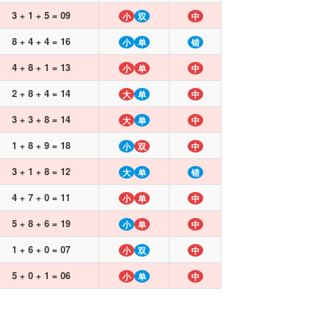
3 + 1 + 5 = 09
小
双
中
8 + 4 + 4 = 16
小
单
错
4 + 8 + 1 = 13
小
单
中
2 + 8 + 4 = 14
大
单
中
3 + 3 + 8 = 14
大
单
中
1 + 8 + 9 = 18
小
双
中
3 + 1 + 8 = 12
大
单
错
4 + 7 + 0 = 11
小
单
中
5 + 8 + 6 = 19
小
单
中
1 + 6 + 0 = 07
小
双
中
5 + 0 + 1 = 06
小
单
中