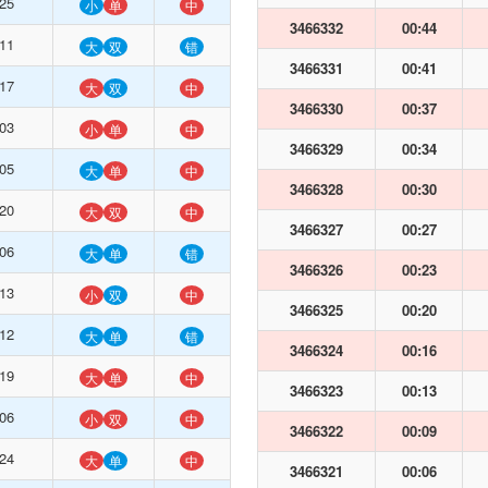
 25
小
单
中
3466332
00:44
 11
大
双
错
3466331
00:41
 17
大
双
中
3466330
00:37
 03
小
单
中
3466329
00:34
 05
大
单
中
3466328
00:30
 20
大
双
中
3466327
00:27
 06
大
单
错
3466326
00:23
 13
小
双
中
3466325
00:20
 12
大
单
错
3466324
00:16
 19
大
单
中
3466323
00:13
 06
小
双
中
3466322
00:09
 24
大
单
中
3466321
00:06