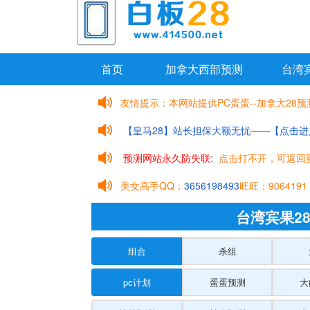
首页
加拿大西部预测
台湾
友情提示：本网站提供PC蛋蛋--加拿大2
【皇马28】站长担保大额无忧——【点击进
预测网站永久防失联:
点击打不开，可返回
美女高手QQ：
3656198493
旺旺：9064191
台湾宾果2
组合
杀组
pc计划
蛋蛋预测
大