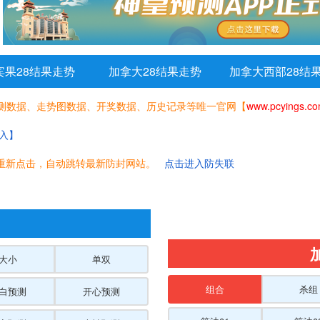
宾果28结果走势
加拿大28结果走势
加拿大西部28结
8预测数据、走势图数据、开奖数据、历史记录等唯一官网【
www.pcyings.c
入】
重新点击，自动跳转最新防封网站。
点击进入防失联
8
大小
单双
组合
杀组
白预测
开心预测