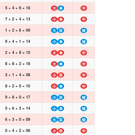
5 + 4 + 9 = 18
大
单
中
7 + 2 + 4 = 13
小
单
中
1 + 2 + 6 = 09
大
双
错
9 + 4 + 1 = 14
小
单
错
2 + 4 + 9 = 15
大
单
中
8 + 8 + 2 = 18
大
单
中
3 + 1 + 4 = 08
小
双
中
8 + 2 + 0 = 10
小
单
中
9 + 8 + 0 = 17
小
双
错
5 + 6 + 3 = 14
小
单
错
6 + 3 + 0 = 09
大
双
错
0 + 4 + 2 = 06
小
双
中