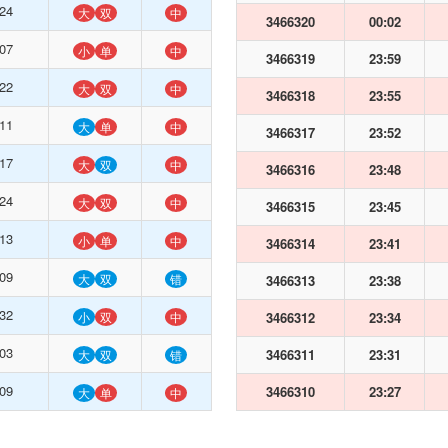
 24
大
双
中
3466320
00:02
 07
小
单
中
3466319
23:59
 22
大
双
中
3466318
23:55
 11
大
单
中
3466317
23:52
 17
大
双
中
3466316
23:48
 24
大
双
中
3466315
23:45
 13
小
单
中
3466314
23:41
 09
大
双
错
3466313
23:38
 32
小
双
中
3466312
23:34
 03
3466311
23:31
大
双
错
 09
3466310
23:27
大
单
中