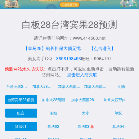
白板28台湾宾果28预测
请记住我们的网址：www.414500.net
【皇马28】站长担保大额无忧——【点击进入】
美女高手QQ：
3656198493
旺旺：9064191
预测网站永久防失联:
点击打不开，可返回重新点击，自动跳转最新
防封网站。
点击进入防失联
台湾宾果28走势
加拿大28走势
加拿大西部28走势
加拿大西部pc走势
间隔
台湾宾果28预测
加拿大28预测
加拿大西部28预测
加拿大西部pc预测
组合
杀组
大小
单双
算法01
算法02
算法03
荐
算法04