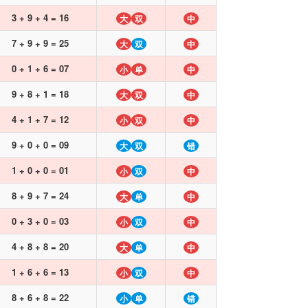
3 + 9 + 4 = 16
大
双
中
7 + 9 + 9 = 25
大
双
中
0 + 1 + 6 = 07
小
单
中
9 + 8 + 1 = 18
大
双
中
4 + 1 + 7 = 12
小
双
中
9 + 0 + 0 = 09
大
双
错
1 + 0 + 0 = 01
小
双
中
8 + 9 + 7 = 24
大
单
中
0 + 3 + 0 = 03
小
双
中
4 + 8 + 8 = 20
大
单
中
1 + 6 + 6 = 13
小
双
中
8 + 6 + 8 = 22
小
单
错