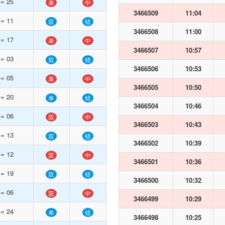
 = 25
单
中
3466509
11:04
 = 11
双
错
3466508
11:00
 = 17
单
中
3466507
10:57
 = 03
双
错
3466506
10:53
 = 05
单
中
3466505
10:50
 = 20
单
错
3466504
10:46
 = 06
双
中
3466503
10:43
 = 13
双
错
3466502
10:39
 = 12
双
中
3466501
10:36
 = 19
双
错
3466500
10:32
 = 06
双
中
3466499
10:29
 = 24
单
错
3466498
10:25