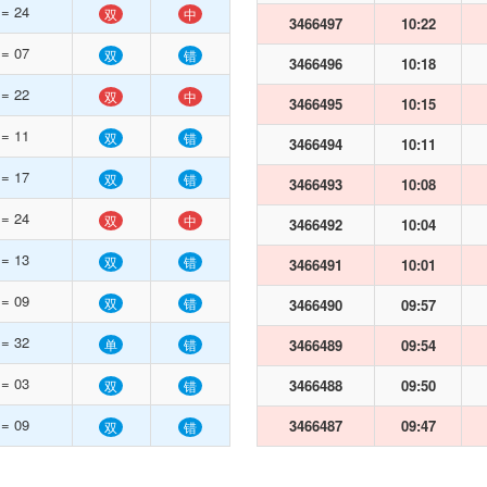
 = 24
双
中
3466497
10:22
 = 07
双
错
3466496
10:18
 = 22
双
中
3466495
10:15
 = 11
双
错
3466494
10:11
 = 17
双
错
3466493
10:08
 = 24
双
中
3466492
10:04
 = 13
双
错
3466491
10:01
 = 09
双
错
3466490
09:57
 = 32
单
错
3466489
09:54
 = 03
3466488
09:50
双
错
 = 09
3466487
09:47
双
错