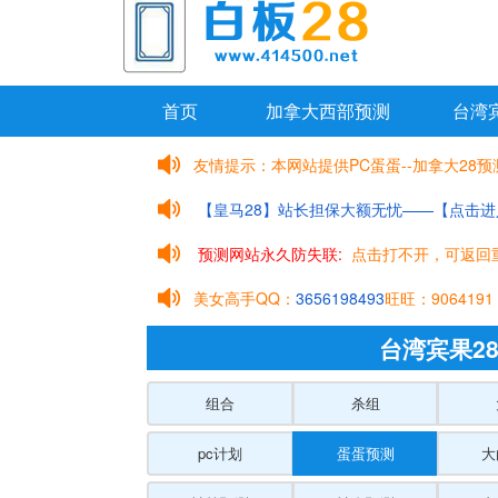
首页
加拿大西部预测
台湾
友情提示：本网站提供PC蛋蛋--加拿大2
【皇马28】站长担保大额无忧——【点击进
预测网站永久防失联:
点击打不开，可返回
美女高手QQ：
3656198493
旺旺：9064191
台湾宾果2
组合
杀组
pc计划
蛋蛋预测
大