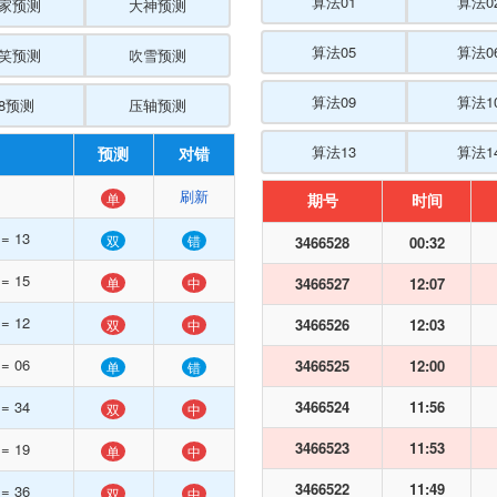
算法01
算法0
家预测
大神预测
算法05
算法0
笑预测
吹雪预测
算法09
算法1
28预测
压轴预测
算法13
算法1
预测
对错
刷新
单
期号
时间
 = 13
双
错
3466528
00:32
 = 15
单
中
3466527
12:07
 = 12
3466526
12:03
双
中
 = 06
3466525
12:00
单
错
 = 34
3466524
11:56
双
中
3466523
11:53
 = 19
单
中
3466522
11:49
 = 36
双
中