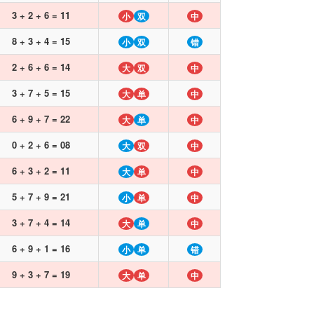
3 + 2 + 6 = 11
小
双
中
8 + 3 + 4 = 15
小
双
错
2 + 6 + 6 = 14
大
双
中
3 + 7 + 5 = 15
大
单
中
6 + 9 + 7 = 22
大
单
中
0 + 2 + 6 = 08
大
双
中
6 + 3 + 2 = 11
大
单
中
5 + 7 + 9 = 21
小
单
中
3 + 7 + 4 = 14
大
单
中
6 + 9 + 1 = 16
小
单
错
9 + 3 + 7 = 19
大
单
中