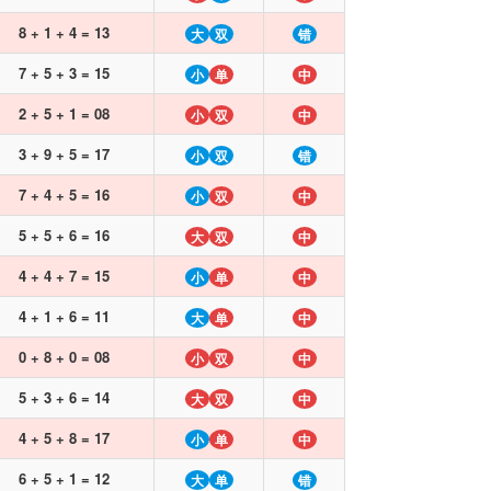
8 + 1 + 4 = 13
大
双
错
7 + 5 + 3 = 15
小
单
中
2 + 5 + 1 = 08
小
双
中
3 + 9 + 5 = 17
小
双
错
7 + 4 + 5 = 16
小
双
中
5 + 5 + 6 = 16
大
双
中
4 + 4 + 7 = 15
小
单
中
4 + 1 + 6 = 11
大
单
中
0 + 8 + 0 = 08
小
双
中
5 + 3 + 6 = 14
大
双
中
4 + 5 + 8 = 17
小
单
中
6 + 5 + 1 = 12
大
单
错