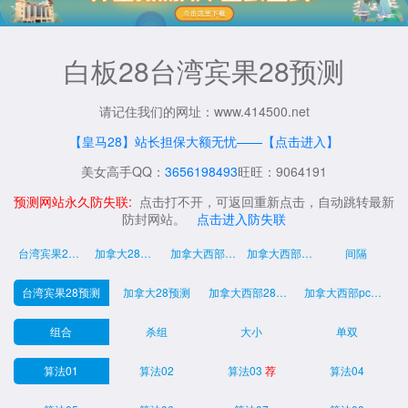
白板28台湾宾果28预测
请记住我们的网址：www.414500.net
【皇马28】站长担保大额无忧——【点击进入】
美女高手QQ：
3656198493
旺旺：9064191
预测网站永久防失联:
点击打不开，可返回重新点击，自动跳转最新
防封网站。
点击进入防失联
台湾宾果28走势
加拿大28走势
加拿大西部28走势
加拿大西部pc走势
间隔
台湾宾果28预测
加拿大28预测
加拿大西部28预测
加拿大西部pc预测
组合
杀组
大小
单双
算法01
算法02
算法03
荐
算法04