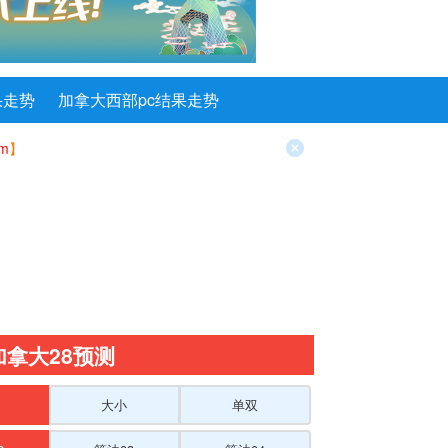
果走势
加拿大西部pc结果走势
om
】
加拿大28预测
大小
单双