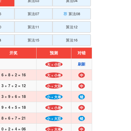
2
算法03
算法04
6
算法07
荐
算法08
0
算法11
算法12
4
算法15
算法16
开奖
预测
对错
刷新
大 + 小双
6 + 8 + 2 = 16
大 + 小单
中
3 + 7 + 2 = 12
小 + 大双
中
3 + 9 + 6 = 18
小 + 大单
错
9 + 4 + 5 = 18
大 + 小单
中
8 + 6 + 7 = 21
小 + 大双
错
0 + 2 + 4 = 06
小 + 大单
中