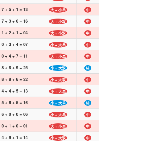
7 + 5 + 1 = 13
大 + 小单
中
7 + 3 + 6 = 16
大 + 小双
中
1 + 2 + 1 = 04
大 + 小双
中
0 + 3 + 4 = 07
小 + 大单
中
0 + 4 + 7 = 11
大 + 小单
中
8 + 8 + 9 = 25
小 + 大双
错
8 + 8 + 6 = 22
小 + 大双
中
4 + 4 + 5 = 13
小 + 大单
中
5 + 6 + 5 = 16
小 + 大单
错
6 + 0 + 0 = 06
小 + 大单
中
0 + 1 + 0 = 01
大 + 小单
中
4 + 9 + 1 = 14
小 + 大双
中