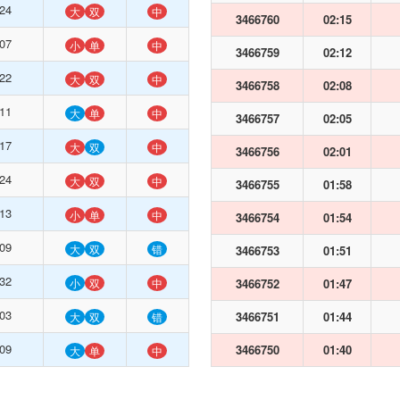
 24
大
双
中
3466760
02:15
 07
小
单
中
3466759
02:12
 22
大
双
中
3466758
02:08
 11
大
单
中
3466757
02:05
 17
大
双
中
3466756
02:01
 24
大
双
中
3466755
01:58
 13
小
单
中
3466754
01:54
 09
大
双
错
3466753
01:51
 32
小
双
中
3466752
01:47
 03
3466751
01:44
大
双
错
 09
3466750
01:40
大
单
中