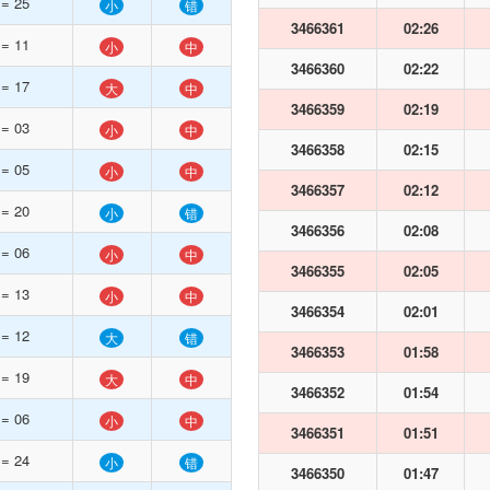
 = 25
小
错
3466361
02:26
 = 11
小
中
3466360
02:22
 = 17
大
中
3466359
02:19
 = 03
小
中
3466358
02:15
 = 05
小
中
3466357
02:12
 = 20
小
错
3466356
02:08
 = 06
小
中
3466355
02:05
 = 13
小
中
3466354
02:01
 = 12
大
错
3466353
01:58
 = 19
大
中
3466352
01:54
 = 06
小
中
3466351
01:51
 = 24
小
错
3466350
01:47