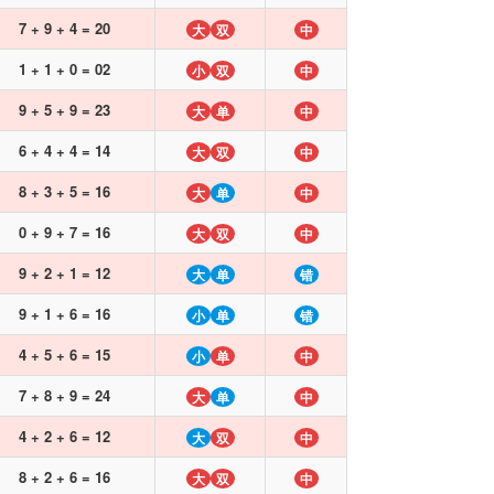
7 + 9 + 4 = 20
大
双
中
1 + 1 + 0 = 02
小
双
中
9 + 5 + 9 = 23
大
单
中
6 + 4 + 4 = 14
大
双
中
8 + 3 + 5 = 16
大
单
中
0 + 9 + 7 = 16
大
双
中
9 + 2 + 1 = 12
大
单
错
9 + 1 + 6 = 16
小
单
错
4 + 5 + 6 = 15
小
单
中
7 + 8 + 9 = 24
大
单
中
4 + 2 + 6 = 12
大
双
中
8 + 2 + 6 = 16
大
双
中