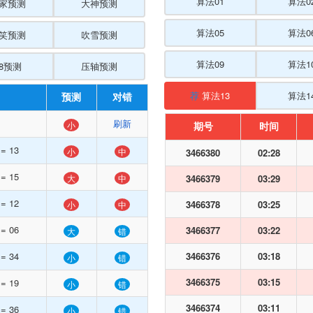
算法01
算法0
家预测
大神预测
算法05
算法0
笑预测
吹雪预测
算法09
算法1
28预测
压轴预测
荐
算法13
算法1
预测
对错
刷新
小
期号
时间
 = 13
小
中
3466380
02:27
 = 15
大
中
3466379
03:29
 = 12
3466378
03:25
小
中
 = 06
3466377
03:22
大
错
 = 34
3466376
03:18
小
错
3466375
03:15
 = 19
小
错
3466374
03:11
 = 36
小
错