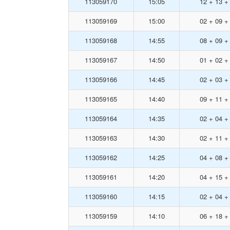
113059170
15:05
12 + 13 +
113059169
15:00
02 + 09 +
113059168
14:55
08 + 09 +
113059167
14:50
01 + 02 +
113059166
14:45
02 + 03 +
113059165
14:40
09 + 11 +
113059164
14:35
02 + 04 +
113059163
14:30
02 + 11 +
113059162
14:25
04 + 08 +
113059161
14:20
04 + 15 +
113059160
14:15
02 + 04 +
113059159
14:10
06 + 18 +